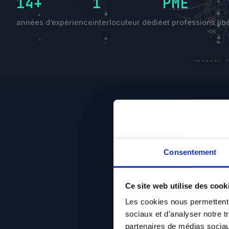
14+
1
PME
années d’expérience
interlocuteur dédié
et professions lib
Consentement
Ce site web utilise des cook
Les cookies nous permettent d
sociaux et d'analyser notre t
partenaires de médias sociaux