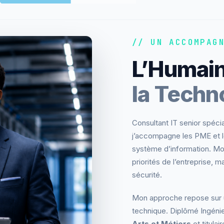
// UN ACCOMPAG
L’Humain
la Techn
Consultant IT senior spécia
j’accompagne les PME et le
système d’information. Mon 
priorités de l’entreprise, 
sécurité.
Mon approche repose sur u
technique. Diplômé Ingéni
Arts et Métiers
et titulai