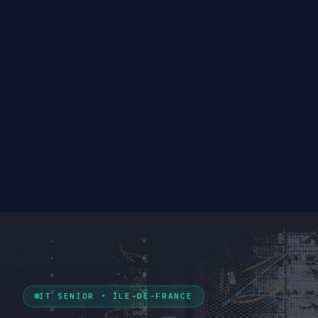
IT SENIOR • ÎLE-DE-FRANCE